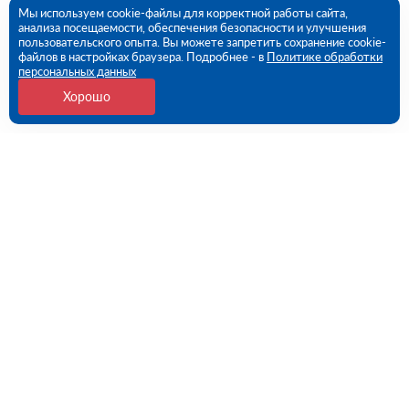
Мы используем cookie-файлы для корректной работы сайта,
анализа посещаемости, обеспечения безопасности и улучшения
пользовательского опыта. Вы можете запретить сохранение cookie-
файлов в настройках браузера. Подробнее - в
Политике обработки
персональных данных
Хорошо
Контакты
Екатеринбург, Черняховского ул., 86 (ПВЗ)
09:00 - 18:00 пн-пт
8 (343) 226-92-68
ekb@rutector.ru
Напишите нам