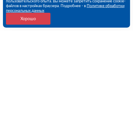
пользовательского опыта. Вы можете запретить сохранение cookie-
файлов в настройках браузера. Подробнее - в
Политике обработки
персональных данных
Хорошо
Контакты
Екатеринбург, Черняховского ул., 86 (ПВЗ)
09:00 - 18:00 пн-пт
8 (343) 226-92-68
ekb@rutector.ru
Напишите нам