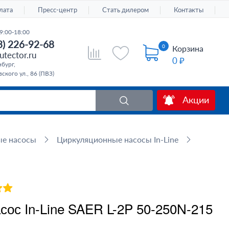
лата
Пресс-центр
Стать дилером
Контакты
9:00-18:00
3) 226-92-68
0
Корзина
tector.ru
0 ₽
бург,
ского ул., 86 (ПВЗ)
Акции
ые насосы
Циркуляционные насосы In-Line
ос In-Line SAER L-2P 50-250N-215