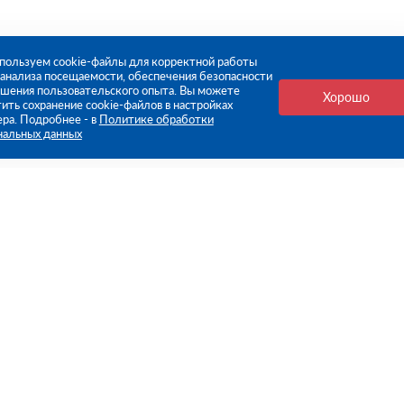
пользуем cookie-файлы для корректной работы
, анализа посещаемости, обеспечения безопасности
чшения пользовательского опыта. Вы можете
Хорошо
ить сохранение cookie-файлов в настройках
ера. Подробнее - в
Политике обработки
нальных данных
е ссылки
Компания
Стань нашим дилером
О компании
Пресс-центр
нформация
Реквизиты
оплата
Политика обработки персо