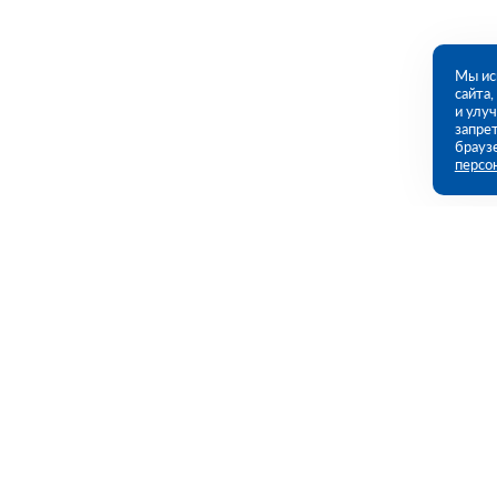
Мы ис
сайта
и улу
запрет
брауз
персо
Контакты
Полезны
Екатеринбург, Черняховского ул., 86
Каталог
(ПВЗ)
Акции
Услуги
09:00 - 18:00 пн-пт
8 (343) 226-92-68
Полезная и
ekb@rutector.ru
Доставка и 