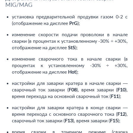
MIG/MAG
установка предварительной продувки газом 0-2 с
(отображение на дисплее
PrG
);
изменение скорости подачи проволоки в начале
сварки (в процентах к установленному -30% ÷ +30%,
отображение на дисплее
StS
);
изменение сварочного тока в начале сварки (в
процентах к установленному -30% ÷ +30%,
отображение на дисплее
Hot
);
настройки для заварки кратера в начале сварки —
сварочный ток заварки (
F08
), время заварки (
F10
),
время перехода на основной сварочный ток (
F11
);
настройки для заварки кратера в конце сварки —
время перехода с основного сварочного тока (
F12
),
сварочный ток заварки (
F13
), время заварки (
F15
);
время сварки в точечном режиме (сварка