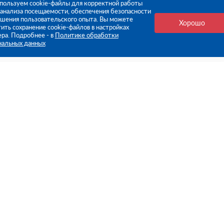
пользуем cookie-файлы для корректной работы
, анализа посещаемости, обеспечения безопасности
чшения пользовательского опыта. Вы можете
Хорошо
ить сохранение cookie-файлов в настройках
ера. Подробнее - в
Политике обработки
нальных данных
е ссылки
Компания
Стань нашим дилером
О компании
Пресс-центр
нформация
Реквизиты
оплата
Политика обработки персо
данных
бмен
Контакты
ьское соглашение