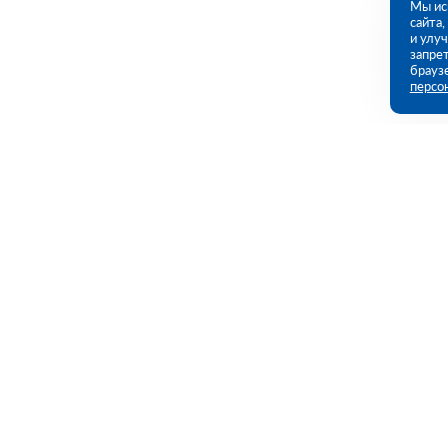
Мы ис
сайта
и улу
запрет
брауз
персо
Контакты
Полезны
Екатеринбург, Черняховского ул., 86
Каталог
(ПВЗ)
Акции
Услуги
09:00 - 18:00 пн-пт
8 (343) 226-92-68
Полезная и
ekb@rutector.ru
Доставка и 
Возврат и о
Напишите нам
Пользовател