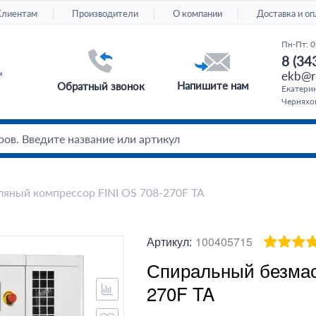
Клиентам
Производители
О компании
Доставка и оп
Пн-Пт: 0
8 (34
ekb@ru
Напишите нам
Обратный звонок
Екатерин
Черняхов
яный компрессор FINI OS 708-270F TA
Артикул:
100405715
Спиральный безмас
270F TA