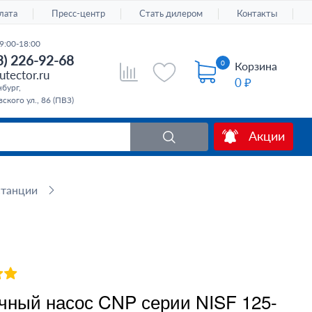
лата
Пресс-центр
Стать дилером
Контакты
9:00-18:00
3) 226-92-68
0
Корзина
tector.ru
0 ₽
бург,
ского ул., 86 (ПВЗ)
Акции
станции
чный насос CNP серии NISF 125-