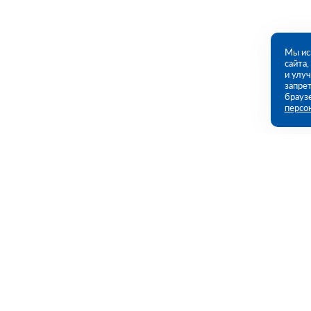
Мы ис
сайта
и улу
запрет
брауз
персо
Контакты
Полезны
Екатеринбург, Черняховского ул., 86
Каталог
(ПВЗ)
Акции
Услуги
09:00 - 18:00 пн-пт
8 (343) 226-92-68
Полезная и
ekb@rutector.ru
Доставка и 