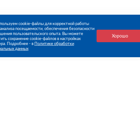
пользуем cookie-файлы для корректной работы
, анализа посещаемости, обеспечения безопасности
чшения пользовательского опыта. Вы можете
Хорошо
ить сохранение cookie-файлов в настройках
ера. Подробнее - в
Политике обработки
нальных данных
е ссылки
Компания
Стань нашим дилером
О компании
Пресс-центр
нформация
Реквизиты
оплата
Политика обработки персо