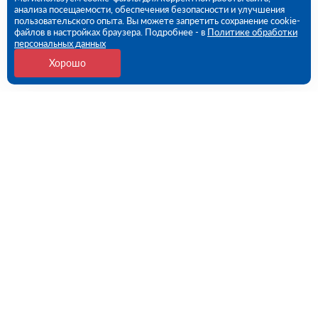
анализа посещаемости, обеспечения безопасности и улучшения
пользовательского опыта. Вы можете запретить сохранение cookie-
файлов в настройках браузера. Подробнее - в
Политике обработки
персональных данных
Хорошо
Контакты
Екатеринбург, Черняховского ул., 86 (ПВЗ)
09:00 - 18:00 пн-пт
8 (343) 226-92-68
ekb@rutector.ru
Напишите нам