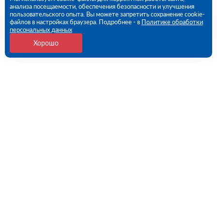
анализа посещаемости, обеспечения безопасности и улучшения
пользовательского опыта. Вы можете запретить сохранение cookie-
файлов в настройках браузера. Подробнее - в
Политике обработки
персональных данных
Хорошо
Контакты
Екатеринбург, Черняховского ул., 86 (ПВЗ)
09:00 - 18:00 пн-пт
8 (343) 226-92-68
ekb@rutector.ru
Напишите нам