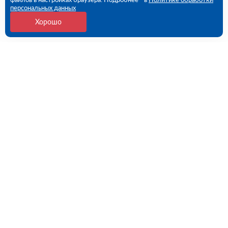
персональных данных
Хорошо
Контакты
Екатеринбург, Черняховского ул., 86 (ПВЗ)
09:00 - 18:00 пн-пт
8 (343) 226-92-68
ekb@rutector.ru
Напишите нам
Полезные ссылки