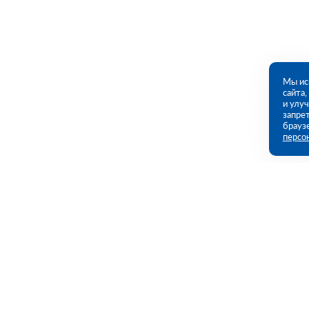
Мы ис
сайта
и улу
запрет
брауз
персо
Контакты
Полезны
Екатеринбург, Черняховского ул., 86
Каталог
(ПВЗ)
Акции
Услуги
09:00 - 18:00 пн-пт
8 (343) 226-92-68