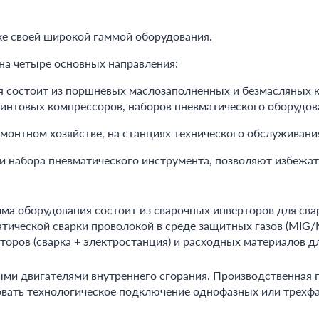
ке своей широкой гаммой оборудования.
а четыре основных направления:
я состоит из поршневых маслозаполненных и безмасляных 
, винтовых компрессоров, наборов пневматического оборудов
онтном хозяйстве, на станциях технического обслуживания
 и набора пневматического инструмента, позволяют избежат
ма оборудования состоит из сварочных инверторов для св
матической сварки проволокой в среде защитных газов (MIG/
оров (сварка + электростанция) и расходных материалов дл
ми двигателями внутреннего сгорания. Производственная 
овать технологическое подключение однофазных или трехфа