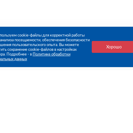
пользуем cookie-файлы для корректной работы
, анализа посещаемости, обеспечения безопасности
чшения пользовательского опыта. Вы можете
Хорошо
ить сохранение cookie-файлов в настройках
ера. Подробнее - в
Политике обработки
нальных данных
е ссылки
Компания
Стань нашим дилером
О компании
Пресс-центр